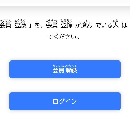
かいいん
とうろく
かいいん
とうろく
す
ひと
会員
登録
」を、
会員
登録
が
済ん
でいる
人
は
てください。
かいいん
とうろく
会員
登録
ログイン