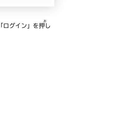
お
「ログイン」を
押し